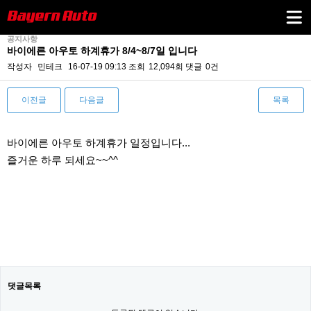
공지사항
바이에른 아우토 하계휴가 8/4~8/7일 입니다
작성자
민테크
16-07-19 09:13
조회
12,094회
댓글
0건
이전글
다음글
목록
본문
바이에른 아우토 하계휴가 일정입니다...
즐거운 하루 되세요~~^^
댓글목록