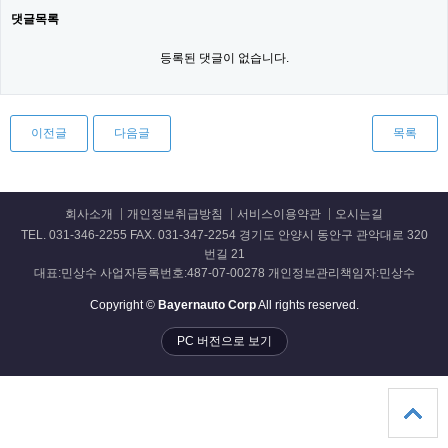
댓글목록
등록된 댓글이 없습니다.
이전글
다음글
목록
회사소개
개인정보취급방침
서비스이용약관
오시는길
TEL. 031-346-2255 FAX. 031-347-2254 경기도 안양시 동안구 관악대로 320
번길 21
대표:민상수 사업자등록번호:487-07-00278 개인정보관리책임자:민상수
Copyright ©
Bayernauto Corp
All rights reserved.
PC 버전으로 보기