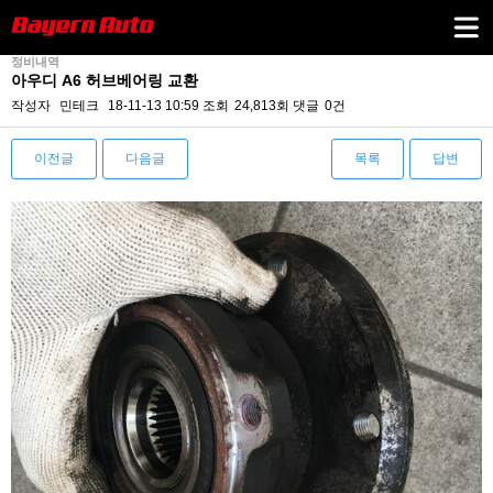
정비내역
아우디 A6 허브베어링 교환
작성자
민테크
18-11-13 10:59
조회
24,813회
댓글
0건
이전글
다음글
목록
답변
본문